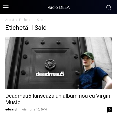
Radio DEEA
Acasă
Etichete
I Said
Etichetă: I Said
Deadmau5 lanseaza un album nou cu Virgin
Music
eduard
-
noiembrie 10, 2010
0