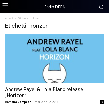
Radio DEEA
Acasă
Etichete
Horizon
Etichetă: horizon
Andrew Rayel & Lola Blanc release
„Horizon”
Ramona Campean
-
februarie 12, 2018
0