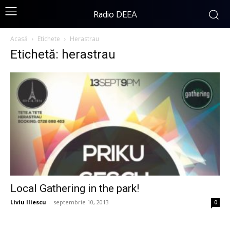
Radio DEEA
Acasă
Etichete
Herastrau
Etichetă: herastrau
Local Gathering in the park!
Liviu Iliescu
-
septembrie 10, 2013
0