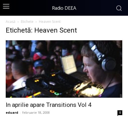
Radio DEEA
Acasă
Etichete
Heaven Scent
Etichetă: Heaven Scent
In aprilie apare Transitions Vol 4
eduard
-
februarie 18, 2008
0