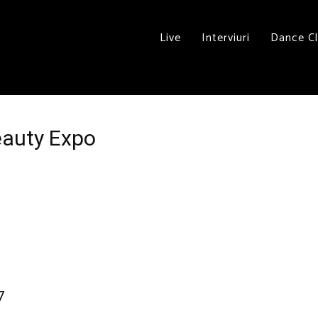
Live
Interviuri
Dance C
eauty Expo
7