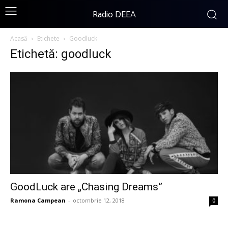
Radio DEEA
Acasă
Etichete
Goodluck
Etichetă: goodluck
GoodLuck are „Chasing Dreams”
Ramona Campean
-
octombrie 12, 2018
0