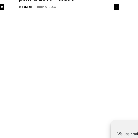
eduard
-
iulie 8, 2008
0
0
We use cook