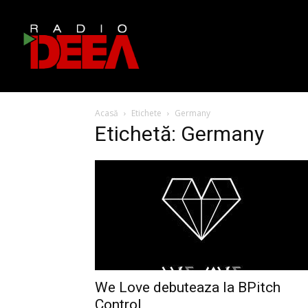
Acasă
Etichete
Germany
Etichetă: Germany
We Love debuteaza la BPitch
Control