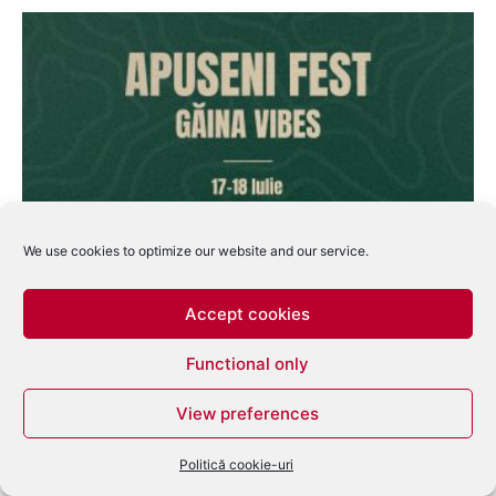
We use cookies to optimize our website and our service.
APUSENI FEST – GĂINA VIBES 2026 aduce
muzica electronică pe vârful...
Accept cookies
Nechifor Petrut
-
mai 14, 2026
0
Functional only
View preferences
Politică cookie-uri