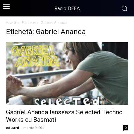
Radio DEEA
Acasă
Etichete
Gabriel Ananda
Etichetă: Gabriel Ananda
Gabriel Ananda lanseaza Selected Techno
Works cu Basmati
eduard
-
martie 9, 2011
0