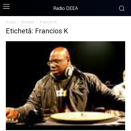
Radio DEEA
Acasă
Etichete
Francios K
Etichetă: Francios K