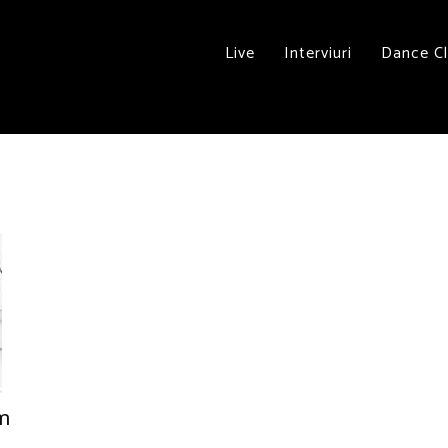
Live
Interviuri
Dance C
um