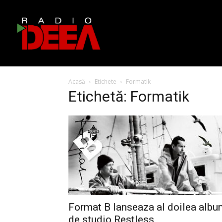
Acasă
Etichete
Formatik
Etichetă: Formatik
Format B lanseaza al doilea alb
de studio Restless