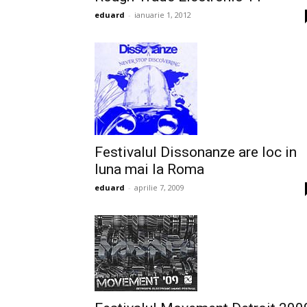
eduard
-
ianuarie 1, 2012
Festivalul Dissonanze are loc in
luna mai la Roma
eduard
-
aprilie 7, 2009