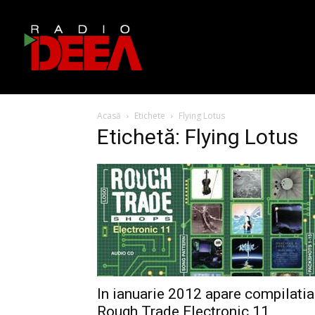
Acasă
Etichete
Flying Lotus
Etichetă: Flying Lotus
In ianuarie 2012 apare compilatia
Rough Trade Electronic 11