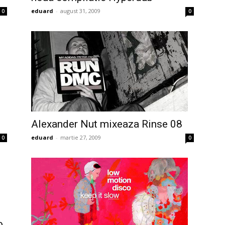
eduard
-
august 31, 2009
0
0
Alexander Nut mixeaza Rinse 08
eduard
-
martie 27, 2009
0
0