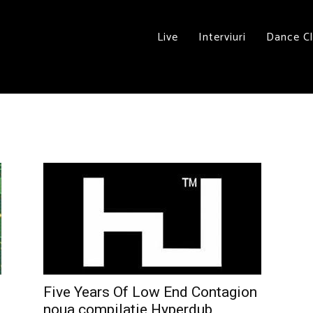
Live
Interviuri
Dance C
Five Years Of Low End Contagion
noua compilatie Hyperdub