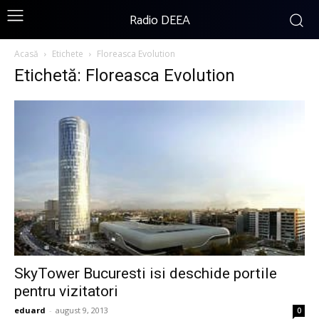
Radio DEEA
Acasă
Etichete
Floreasca Evolution
Etichetă: Floreasca Evolution
SkyTower Bucuresti isi deschide portile
pentru vizitatori
eduard
-
august 9, 2013
0