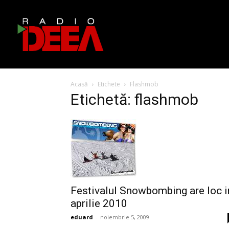
Acasă
Etichete
Flashmob
Etichetă: flashmob
Festivalul Snowbombing are loc i
aprilie 2010
eduard
-
noiembrie 5, 2009