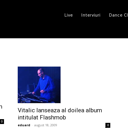
Live
Interviuri
Dance C
n
Vitalic lanseaza al doilea album
intitulat Flashmob
0
eduard
-
august 18, 2009
0