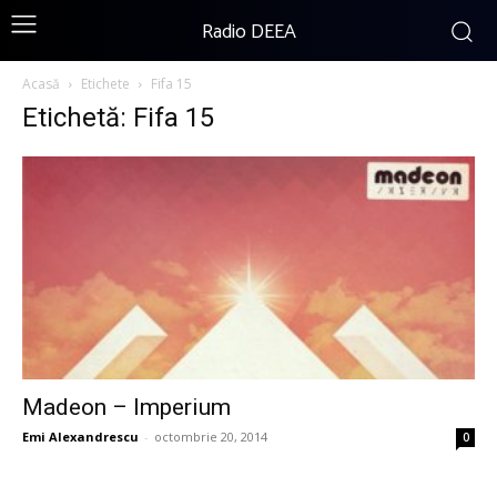
Radio DEEA
Acasă
Etichete
Fifa 15
Etichetă: Fifa 15
Madeon – Imperium
Emi Alexandrescu
-
octombrie 20, 2014
0