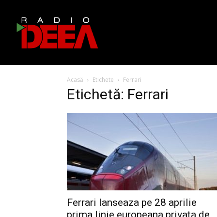
Acasă
Etichete
Ferrari
Etichetă: Ferrari
Ferrari lanseaza pe 28 aprilie
prima linie europeana privata de