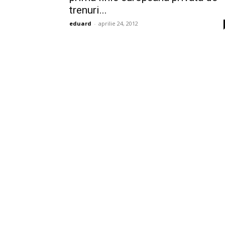
trenuri...
eduard
-
aprilie 24, 2012