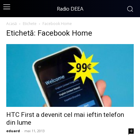
Radio DEEA
Acasă
Etichete
Facebook Home
Etichetă: Facebook Home
HTC First a devenit cel mai ieftin telefon
din lume
eduard
-
mai 11, 2013
0