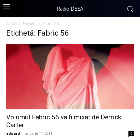
Radio DEEA
Acasă
Etichete
Fabric 56
Etichetă: Fabric 56
Volumul Fabric 56 va fi mixat de Derrick
Carter
eduard
-
ianuarie 11, 2011
0