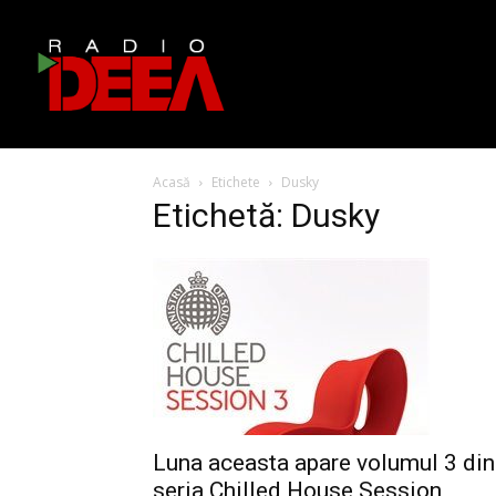
Acasă
Etichete
Dusky
Etichetă: Dusky
Luna aceasta apare volumul 3 din
seria Chilled House Session