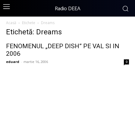
Radio DEEA
Acasă
Etichete
Dreams
Etichetă: Dreams
FENOMENUL „DEEP DISH” PE VAL SI IN
2006
eduard
-
martie 16, 2006
0