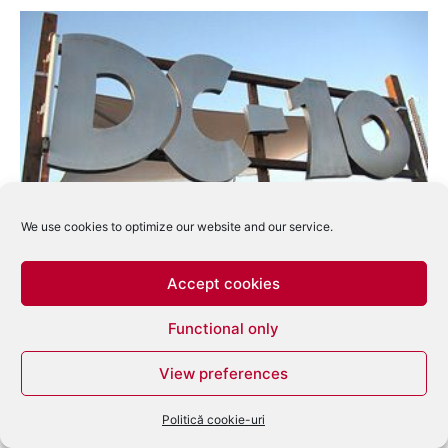
We use cookies to optimize our website and our service.
Clubul DC-10 a anuntat noile rezidente din
luna august
Accept cookies
eduard
-
iulie 19, 2012
0
Functional only
View preferences
Politică cookie-uri