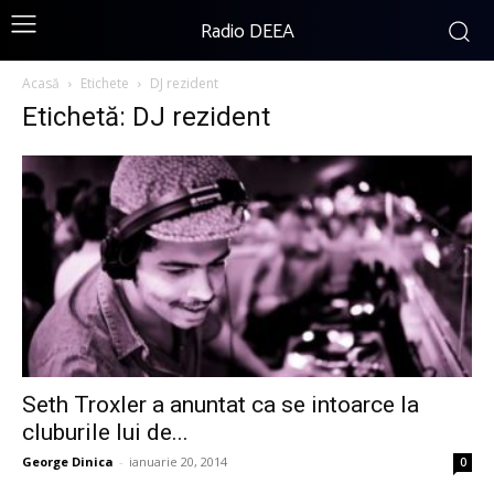
Radio DEEA
Acasă
Etichete
DJ rezident
Etichetă: DJ rezident
Seth Troxler a anuntat ca se intoarce la
cluburile lui de...
George Dinica
-
ianuarie 20, 2014
0