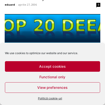
eduard
-
aprilie 27, 2006
0
Top 20 Radio DEEA
We use cookies to optimize our website and our service.
eduard
-
august 19, 2004
1
Accept cookies
Functional only
View preferences
Politică cookie-uri