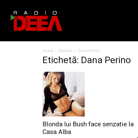
Acasă
Etichete
Dana Perino
Etichetă: Dana Perino
Blonda lui Bush face senzatie la
Casa Alba