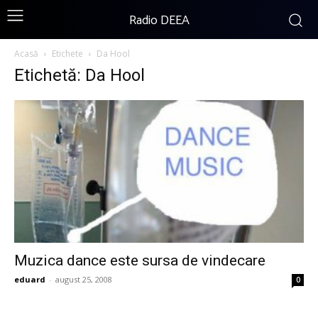
Radio DEEA
Acasă
Etichete
Da Hool
Etichetă: Da Hool
Muzica dance este sursa de vindecare
eduard
-
august 25, 2008
0