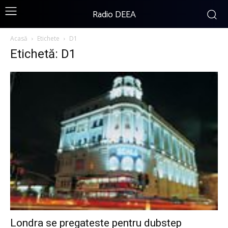
Radio DEEA
Acasă
Etichete
D1
Etichetă: D1
Londra se pregateste pentru dubstep