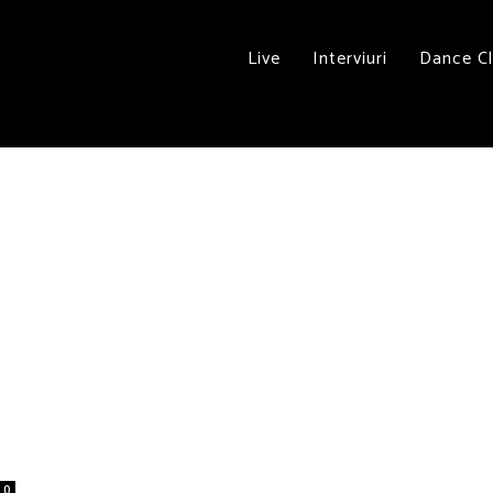
Live
Interviuri
Dance C
0