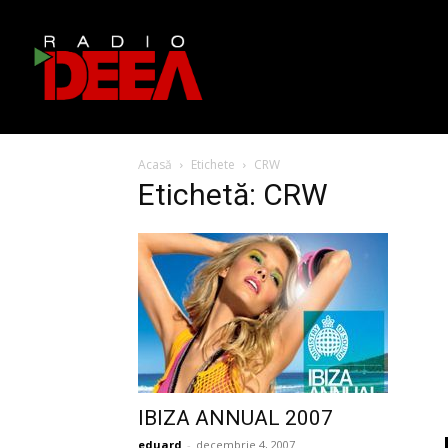
Acasă
Etichete
CRW
Etichetă: CRW
IBIZA ANNUAL 2007
eduard
-
decembrie 4, 2007