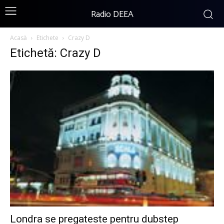
Radio DEEA
Acasă
Etichete
Crazy D
Etichetă: Crazy D
Londra se pregateste pentru dubstep