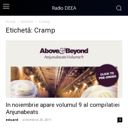
Radio DEEA
Acasă
Etichete
Cramp
Etichetă: Cramp
In noiembrie apare volumul 9 al compilatiei
Anjunabeats
eduard
-
octombrie 20, 2011
0