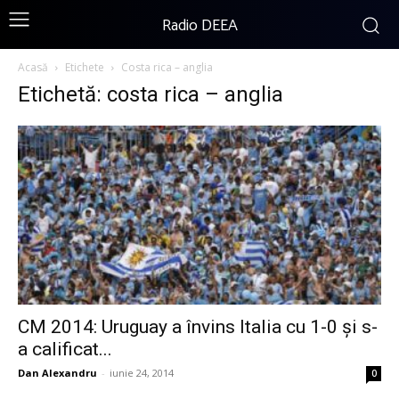
Radio DEEA
Acasă
Etichete
Costa rica – anglia
Etichetă: costa rica – anglia
CM 2014: Uruguay a învins Italia cu 1-0 și s-
a calificat...
Dan Alexandru
-
iunie 24, 2014
0