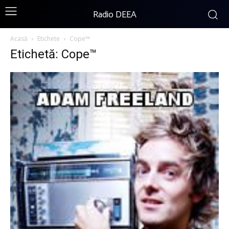
Radio DEEA
Acasă
Etichete
Cope™
Etichetă: Cope™