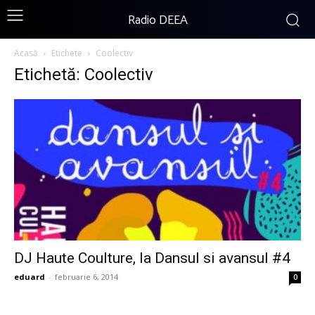
Radio DEEA
Acasă
Etichete
Coolectiv
Etichetă: Coolectiv
DJ Haute Coulture, la Dansul si avansul #4
eduard
-
februarie 6, 2014
0