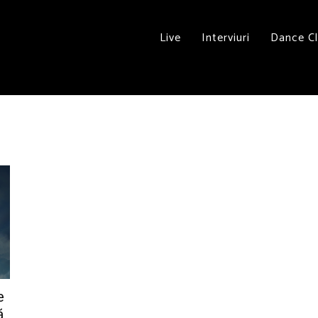
Live
Interviuri
Dance C
e
ă