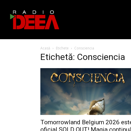
Acasă
Etichete
Consciencia
Etichetă: Consciencia
Tomorrowland Belgium 2026 est
oficial SOLD OUT! Magia continu