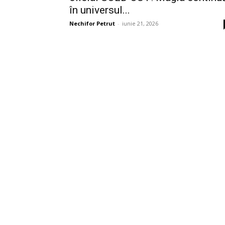
în universul...
Nechifor Petrut
-
iunie 21, 2026