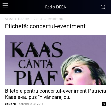
Radio DEEA
Acasă
Etichete
Concertul-eveniment
Etichetă: concertul-eveniment
Biletele pentru concertul-eveniment Patricia
Kaas s-au pus în vânzare, cu...
eduard
-
februarie 20, 2013
0