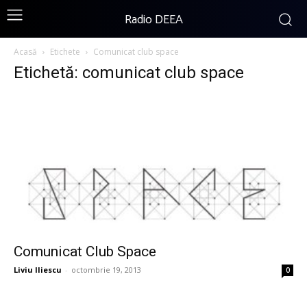
Radio DEEA
Acasă
Etichete
Comunicat club space
Etichetă: comunicat club space
Comunicat Club Space
Liviu Iliescu
-
octombrie 19, 2013
0