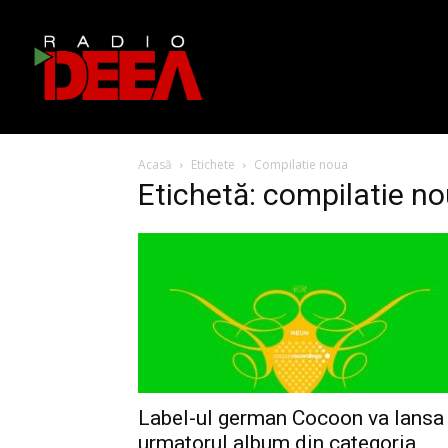
Acasă
Etichete
Compilatie noua
Etichetă: compilatie n
Label-ul german Cocoon va lansa
urmatorul album din categoria