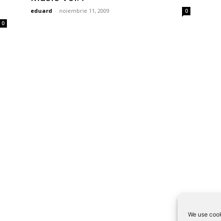
eduard
-
noiembrie 11, 2009
0
0
We use cook