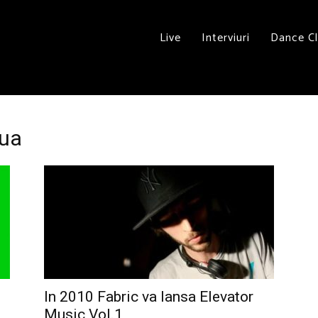
Live
Interviuri
Dance C
oua
In 2010 Fabric va lansa Elevator
Music Vol.1