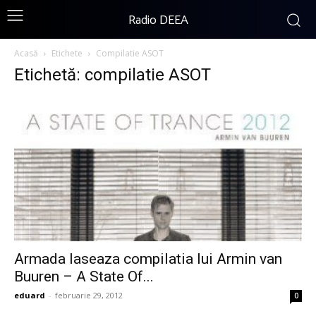
Radio DEEA
Acasă
Etichete
Compilatie ASOT
Etichetă: compilatie ASOT
Armada laseaza compilatia lui Armin van
Buuren – A State Of...
eduard
-
februarie 29, 2012
0