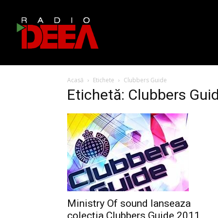
Acasă
Etichete
Clubbers Guide
Etichetă: Clubbers Gui
Ministry Of sound lanseaza
colectia Clubbers Guide 2011