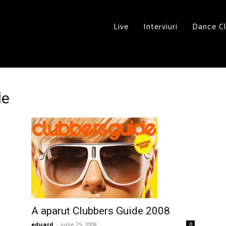
Live
Interviuri
Dance C
de
A aparut Clubbers Guide 2008
eduard
-
iunie 25, 2008
0