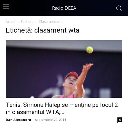
Radio DEEA
Acasă
Etichete
Clasament wta
Etichetă: clasament wta
Tenis: Simona Halep se menține pe locul 2
în clasamentul WTA;...
Dan Alexandru
-
septembrie 29, 2014
0