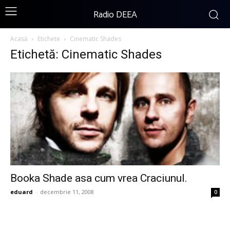
Radio DEEA
Acasă
Etichete
Cinematic Shades
Etichetă: Cinematic Shades
Booka Shade asa cum vrea Craciunul.
eduard
-
decembrie 11, 2008
0