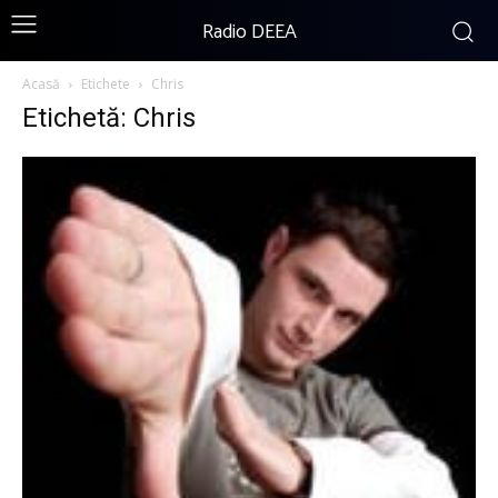
Radio DEEA
Acasă
Etichete
Chris
Etichetă: Chris