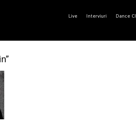
Live
Interviuri
Dance C
in”