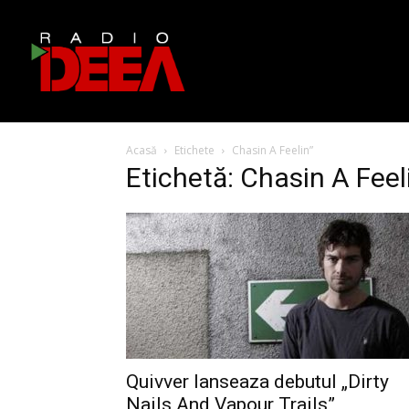
Acasă
Etichete
Chasin A Feelin”
Etichetă: Chasin A Feel
Quivver lanseaza debutul „Dirty
Nails And Vapour Trails”