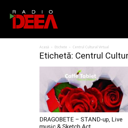
Acasă
Etichete
Centrul Cultural Virtual
Etichetă: Centrul Cultur
DRAGOBETE – STAND-up, Live
music & Sketch Act .