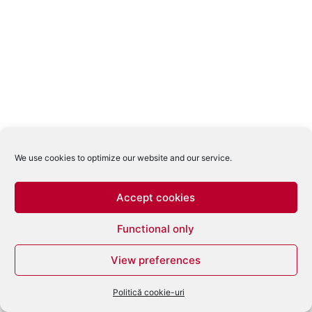
We use cookies to optimize our website and our service.
Accept cookies
Functional only
View preferences
Politică cookie-uri