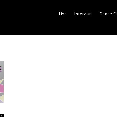
Live
Interviuri
Dance C
0