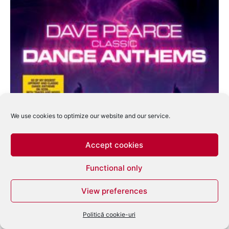
We use cookies to optimize our website and our service.
Dave Pearce lanseaza „Classic Dance
Accept cookies
Anthems”
eduard
-
noiembrie 27, 2007
0
Functional only
View preferences
Politică cookie-uri