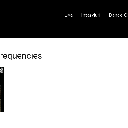
Live
Interviuri
Dance C
frequencies