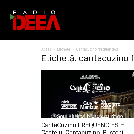
Acasă
Etichete
Cantacuzino frequencies
Etichetă: cantacuzino 
CantaCuzino FREQUENCIES –
Castelul Cantacuzino, Busteni