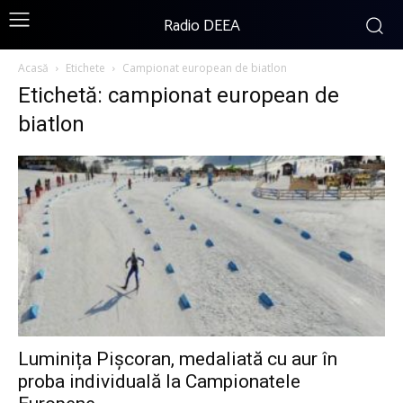
Radio DEEA
Acasă
Etichete
Campionat european de biatlon
Etichetă: campionat european de
biatlon
Luminița Pișcoran, medaliată cu aur în
proba individuală la Campionatele