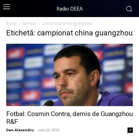
Radio DEEA
Acasă
Etichete
Campionat china guangzhou
Etichetă: campionat china guangzhou
Fotbal: Cosmin Contra, demis de Guangzhou
R&F
Dan Alexandru
-
iulie 22, 2015
0