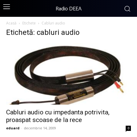
Radio DEEA
Acasă
Etichete
Cabluri audio
Etichetă: cabluri audio
Cabluri audio cu impedanta potrivita,
proaspat scoase de la rece
eduard
-
decembrie 14, 2009
0