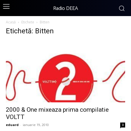
Radio DEEA
Acasă
Etichete
Bitten
Etichetă: Bitten
2000 & One mixeaza prima compilatie
VOLTT
eduard
-
ianuarie 19, 2010
0